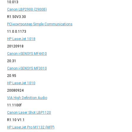
10.013
Canon LBP2900 (2900B)
R1.50V3.30
PCI-контроллер Simple Communications
11.0.0.1173
HP LaserJet 1018
20120918
Canon i-SENSYS MF4410
20.31
Canon i-SENSYS MF3010
20.95
HP LaserJet 1010
20080924
VIA High Definition Audio
11.1100f
Canon Laser Shot LBP1120
R1.10 V1.1
HP LaserJet Pro M1132 (MFP)