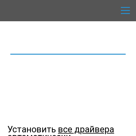
GetDrivers.net
Место, где можно абсолютно
бесплатно скачать драйвера для
различных устройств без
регистрации и СМС-проверок. Мы
ценим Ваше время!
Установить
все драйвера