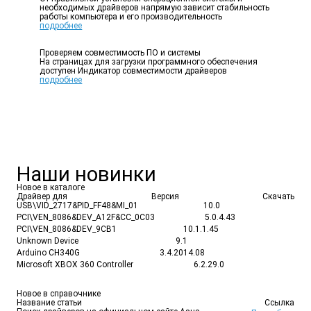
необходимых драйверов напрямую зависит стабильность
работы компьютера и его производительность
подробнее
Проверяем совместимость ПО и системы
На страницах для загрузки программного обеспечения
доступен Индикатор совместимости драйверов
подробнее
Наши
новинки
Новое в каталоге
Драйвер для
Версия
Скачать
USB\VID_2717&PID_FF48
&MI_01
10.0
PCI\VEN_8086&DEV_A12F
&CC_0C03
5.0.4.43
PCI\VEN_8086&DEV_9CB1
10.1.1.45
Unknown Device
9.1
Arduino CH340G
3.4.2014.08
Microsoft XBOX 360 Controller
6.2.29.0
Новое в справочнике
Название статьи
Ссылка