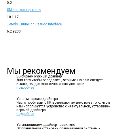
5.0
SM контроллер шины
10.1.17
Teredo Tunneling Pseudo Interface
6.2.9200
Мы
рекомендуем
Выбираем нужный драйвер
Для того чтобы определить, что именно вам следует
искать, вы должны точно знать две вещи
подробнее
Узнаём версию драйвера
Часто проблемы с ПК возникают именно из-за того, что в
нем используется устройство с неактуальной, устаревшей
версией драйвера
подробнее
Устанавливаем драйвер правильно
От правильной установки операционной системы и