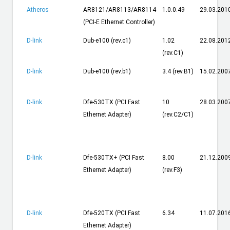
Atheros
AR8121/AR8113/AR8114
1.0.0.49
29.03.201
(PCI-E Ethernet Controller)
D-link
Dub-e100 (rev.c1)
1.02
22.08.201
(rev.С1)
D-link
Dub-e100 (rev.b1)
3.4 (rev.B1)
15.02.200
D-link
Dfe-530TX (PCI Fast
10
28.03.200
Ethernet Adapter)
(rev.C2/C1)
D-link
Dfe-530TX+ (PCI Fast
8.00
21.12.200
Ethernet Adapter)
(rev.F3)
D-link
Dfe-520TX (PCI Fast
6.34
11.07.201
Ethernet Adapter)