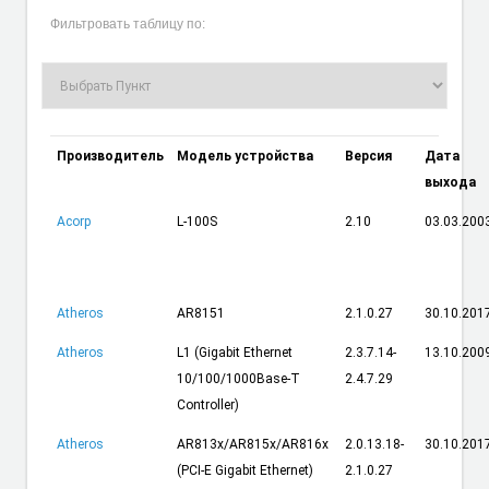
Фильтровать таблицу по:
Производитель
Модель устройства
Версия
Дата
выхода
Acorp
L-100S
2.10
03.03.200
Atheros
AR8151
2.1.0.27
30.10.201
Atheros
L1 (Gigabit Ethernet
2.3.7.14-
13.10.200
10/100/1000Base-T
2.4.7.29
Controller)
Atheros
AR813x/AR815x/AR816x
2.0.13.18-
30.10.201
(PCI-E Gigabit Ethernet)
2.1.0.27