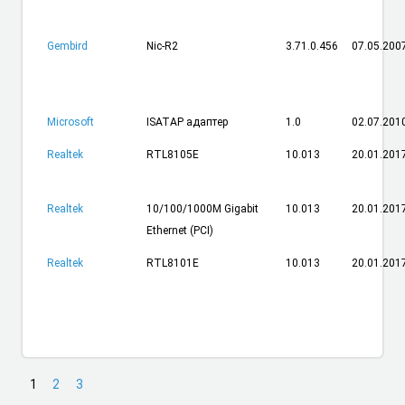
Gembird
Nic-R2
3.71.0.456
07.05.200
Microsoft
ISATAP адаптер
1.0
02.07.201
Realtek
RTL8105E
10.013
20.01.201
Realtek
10/100/1000M Gigabit
10.013
20.01.201
Ethernet (PCI)
Realtek
RTL8101E
10.013
20.01.201
1
2
3