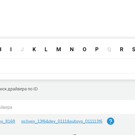
H
I
J
K
L
M
N
O
P
Q
R
иск драйвера по ID
ev_8168
pci\ven_13f6&dev_0111&subsys_011113f6