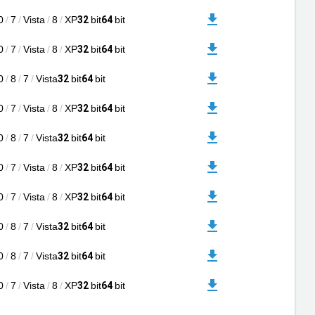
0
/
7
/
Vista
/
8
/
XP
bit
bit
32
64
0
/
7
/
Vista
/
8
/
XP
bit
bit
32
64
0
/
8
/
7
/
Vista
bit
bit
32
64
0
/
7
/
Vista
/
8
/
XP
bit
bit
32
64
0
/
8
/
7
/
Vista
bit
bit
32
64
0
/
7
/
Vista
/
8
/
XP
bit
bit
32
64
0
/
7
/
Vista
/
8
/
XP
bit
bit
32
64
0
/
8
/
7
/
Vista
bit
bit
32
64
0
/
8
/
7
/
Vista
bit
bit
32
64
0
/
7
/
Vista
/
8
/
XP
bit
bit
32
64