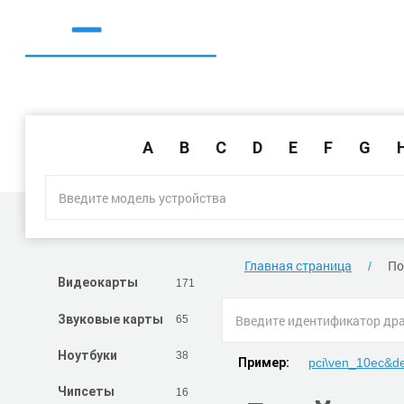
A
B
C
D
E
F
G
Главная страница
По
171
Видеокарты
65
Звуковые карты
38
Ноутбуки
pci\ven_10ec&d
Пример:
16
Чипсеты