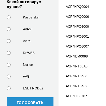
Какой антивирус
лучше?
ACPI\HPQ0004
ACPI\HPQ0006
Kaspersky
ACPI\HPQ6000
AVAST
ACPI\HPQ6001
Avira
ACPI\HPQ6007
Dr.WEB
ACPI\IBM0068
Norton
ACPI\INT33A0
ACPI\INT3400
AVG
ACPI\INT3402
ESET NOD32
ACPI\ITE8707
ГОЛОСОВАТЬ