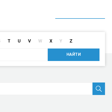
ГЛАВНАЯ
СПРАВОЧНИК
ПОИСК ДРАЙВЕРА ПО ID
S
T
U
V
W
X
Y
Z
НАЙТИ