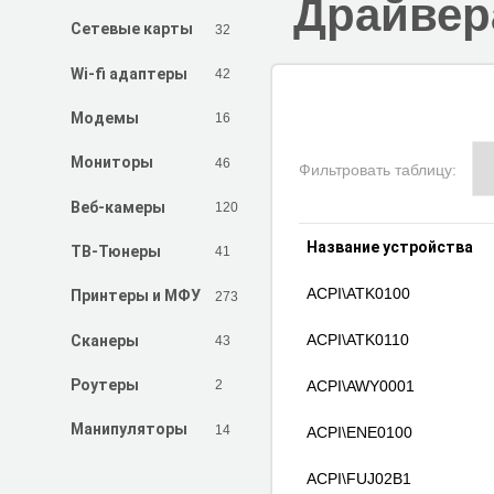
Драйвер
32
Сетевые карты
42
Wi-fi адаптеры
16
Модемы
46
Мониторы
Фильтровать таблицу:
120
Веб-камеры
Название устройства
41
ТВ-Тюнеры
ACPI\ATK0100
273
Принтеры и МФУ
ACPI\ATK0110
43
Сканеры
2
ACPI\AWY0001
Роутеры
14
Манипуляторы
ACPI\ENE0100
ACPI\FUJ02B1