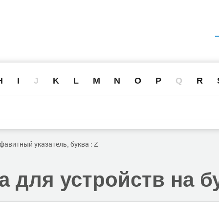
H
I
J
K
L
M
N
O
P
Q
R
фавитный указатель, буква : Z
 для устройств на б