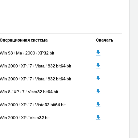
Операционная система
Скачать
Win 98
/
Me
/
2000
/
XP
32
bit
Win 2000
/
XP
/
7
/
Vista
/
8
32
bit
64
bit
Win 2000
/
XP
/
7
/
Vista
/
8
32
bit
64
bit
Win 8
/
XP
/
7
/
Vista
32
bit
64
bit
Win 2000
/
XP
/
7
/
Vista
32
bit
64
bit
Win 2000
/
XP
/
Vista
32
bit