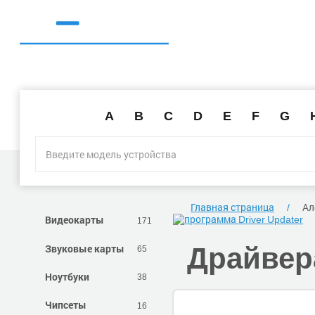
A
B
C
D
E
F
G
Главная страница
Ал
Видеокарты
171
Звуковые карты
Драйвера
65
Ноутбуки
38
Чипсеты
16