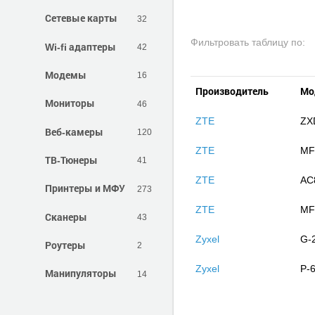
Сетевые карты
32
Фильтровать таблицу по:
Wi-fi адаптеры
42
Модемы
16
Производитель
Мо
Мониторы
46
ZTE
ZXD
Веб-камеры
120
ZTE
MF
ТВ-Тюнеры
41
ZTE
AC
Принтеры и МФУ
273
ZTE
MF
Сканеры
43
Zyxel
G-
Роутеры
2
Zyxel
P-
Манипуляторы
14