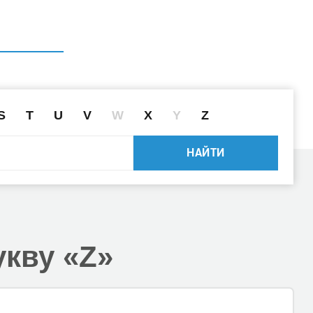
ГЛАВНАЯ
СПРАВОЧНИК
ПОИСК ДРАЙВЕРА ПО ID
S
T
U
V
W
X
Y
Z
НАЙТИ
укву «Z»