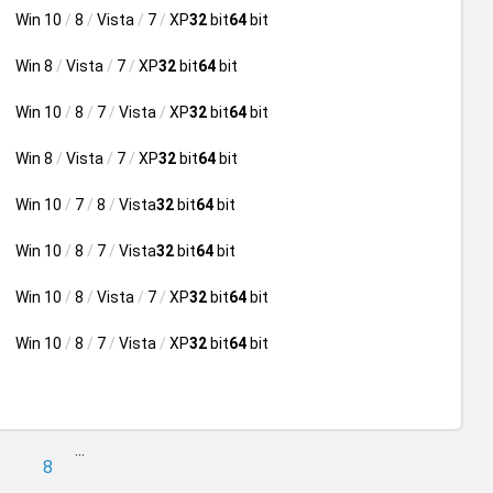
Win 10
/
8
/
Vista
/
7
/
XP
32
bit
64
bit
Win 8
/
Vista
/
7
/
XP
32
bit
64
bit
Win 10
/
8
/
7
/
Vista
/
XP
32
bit
64
bit
Win 8
/
Vista
/
7
/
XP
32
bit
64
bit
Win 10
/
7
/
8
/
Vista
32
bit
64
bit
Win 10
/
8
/
7
/
Vista
32
bit
64
bit
Win 10
/
8
/
Vista
/
7
/
XP
32
bit
64
bit
Win 10
/
8
/
7
/
Vista
/
XP
32
bit
64
bit
...
8