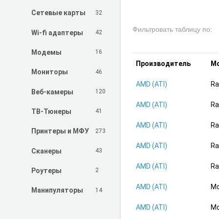
32
Сетевые карты
Фильтровать таблицу по:
42
Wi-fi адаптеры
16
Модемы
Производитель
Мо
46
Мониторы
AMD (ATI)
Ra
120
Веб-камеры
AMD (ATI)
Ra
41
ТВ-Тюнеры
AMD (ATI)
Ra
273
Принтеры и МФУ
AMD (ATI)
Ra
43
Сканеры
AMD (ATI)
Ra
2
Роутеры
AMD (ATI)
Mo
14
Манипуляторы
AMD (ATI)
Mo