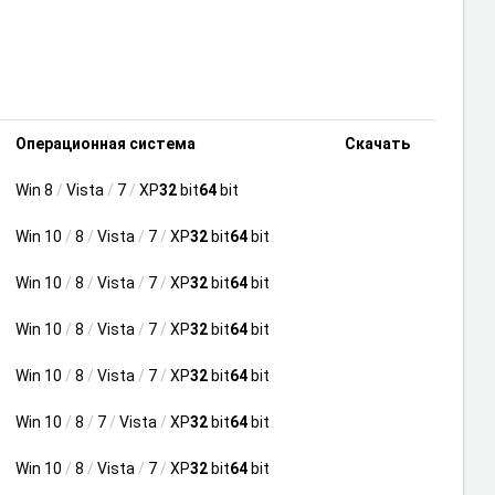
Операционная система
Скачать
Win 8
/
Vista
/
7
/
XP
32
bit
64
bit
Win 10
/
8
/
Vista
/
7
/
XP
32
bit
64
bit
Win 10
/
8
/
Vista
/
7
/
XP
32
bit
64
bit
Win 10
/
8
/
Vista
/
7
/
XP
32
bit
64
bit
Win 10
/
8
/
Vista
/
7
/
XP
32
bit
64
bit
Win 10
/
8
/
7
/
Vista
/
XP
32
bit
64
bit
Win 10
/
8
/
Vista
/
7
/
XP
32
bit
64
bit