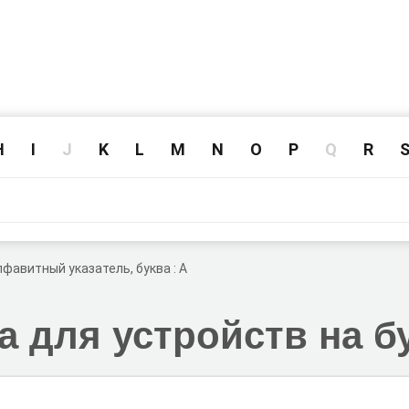
H
I
J
K
L
M
N
O
P
Q
R
лфавитный указатель, буква : A
 для устройств на б