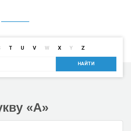
ГЛАВНАЯ
СПРАВОЧНИК
ПОИСК ДРАЙВЕРА ПО ID
S
T
U
V
W
X
Y
Z
НАЙТИ
укву «A»