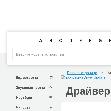
A
B
C
D
E
F
G
Главная страница
А
171
Видеокарты
Драйвера
65
Звуковые карты
38
Ноутбуки
16
Чипсеты