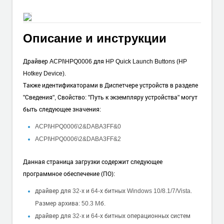
Описание и инструкции
Драйвер ACPI\HPQ0006 для HP Quick Launch Buttons (HP
Hotkey Device).
Также идентификаторами в Диспетчере устройств в разделе
"Сведения", Свойство: "Путь к экземпляру устройства" могут
быть следующее значения:
ACPI\HPQ0006\2&DABA3FF&0
ACPI\HPQ0006\2&DABA3FF&2
Данная страница загрузки содержит следующее
программное обеспечение (ПО):
драйвер для 32-х и 64-х битных Windows 10/8.1/7/Vista.
Размер архива: 50.3 Мб.
драйвер для 32-х и 64-х битных операционных систем