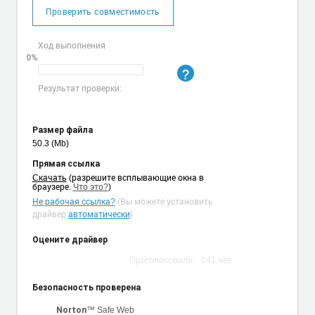
Проверить совместимость
Ход выполнения
0%
Результат проверки:
Размер файла
50.3 (Mb)
Прямая ссылка
Cкачать
(разрешите всплывающие окна в
браузере.
Что это?
)
Не рабочая ссылка?
(Вы можете установить
драйвер
автоматически
)
Оцените драйвер
Проголосовало:
141
чел.
Безопасность проверена
™ Safe Web
Norton