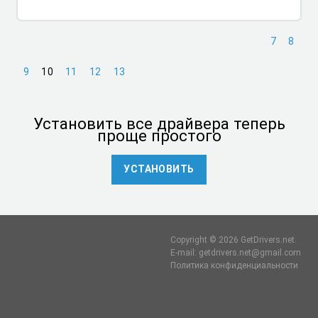
7
8
9
10
11
12
13
Установить
все драйвера теперь
проще простого
УСТАНОВИТЬ
Copyright © 2026 GetDrivers.net.
E-mail: getdrivers.net@gmail.com
Политика конфиденциальности