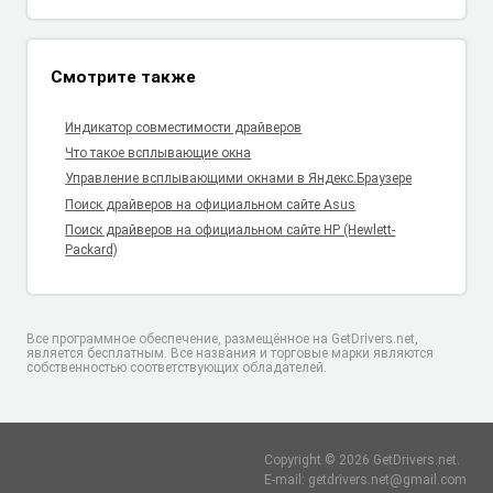
Смотрите также
Индикатор совместимости драйверов
Что такое всплывающие окна
Управление всплывающими окнами в Яндекс.Браузере
Поиск драйверов на официальном сайте Asus
Поиск драйверов на официальном сайте HP (Hewlett-
Packard)
Все программное обеспечение, размещённое на GetDrivers.net,
является бесплатным. Все названия и торговые марки являются
собственностью соответствующих обладателей.
Copyright © 2026 GetDrivers.net.
E-mail: getdrivers.net@gmail.com