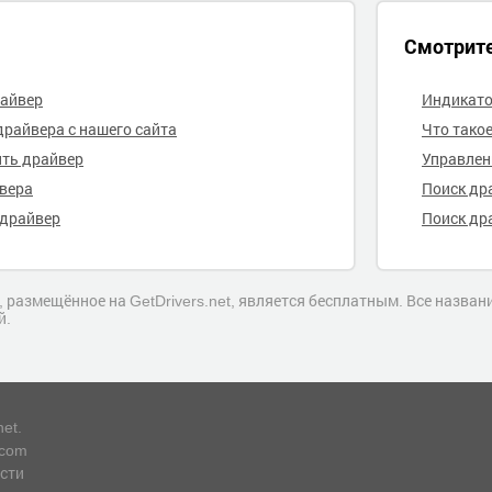
Смотрит
райвер
Индикато
драйвера с нашего сайта
Что тако
ить драйвер
Управлен
йвера
Поиск др
 драйвер
Поиск др
 размещённое на GetDrivers.net, является бесплатным. Все назва
й.
net.
.com
сти