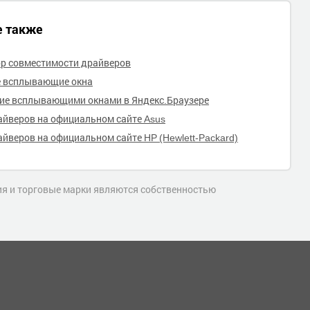
е также
р совместимости драйверов
е всплывающие окна
ие всплывающими окнами в Яндекс.Браузере
айверов на официальном сайте Asus
айверов на официальном сайте HP (Hewlett-Packard)
ния и торговые марки являются собственностью