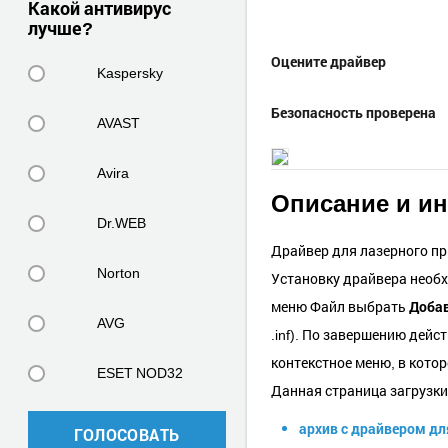
Какой антивирус
лучше?
Оцените драйвер
Kaspersky
Безопасность проверена
AVAST
Avira
Описание и и
Dr.WEB
Драйвер для лазерного пр
Norton
Установку драйвера необх
меню Файл выбрать
Добав
AVG
.inf). По завершению дей
контекстное меню, в кото
ESET NOD32
Данная страница загрузки
архив с драйвером дл
ГОЛОСОВАТЬ