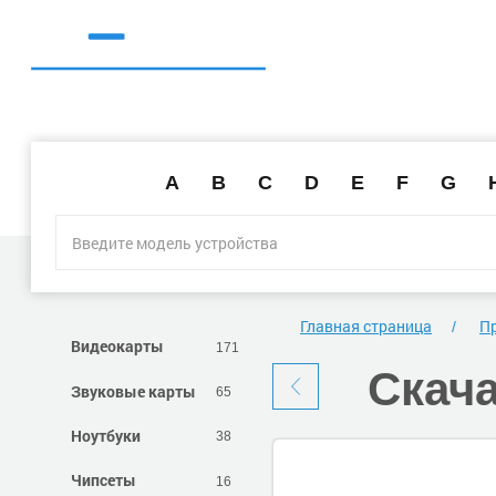
A
B
C
D
E
F
G
Главная страница
П
Видеокарты
171
Скач
Звуковые карты
65
Ноутбуки
38
Чипсеты
16