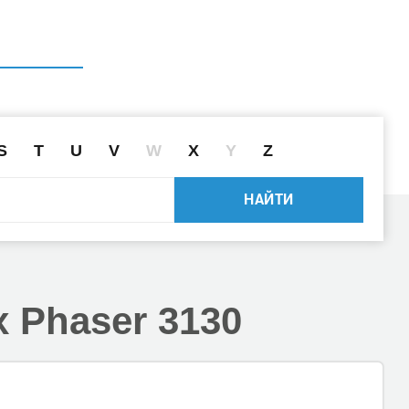
ГЛАВНАЯ
СПРАВОЧНИК
ПОИСК ДРАЙВЕРА ПО ID
S
T
U
V
W
X
Y
Z
НАЙТИ
 Phaser 3130