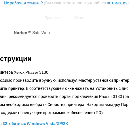
Не рабочая ссылка?
(Вы можете установить драйвер
автоматич
Проголосовало:
23
чел.
Norton
™ Safe Web
нструкции
интера Xerox Phaser 3130.
одимо производить вручную, используя Мастер установки принтера
ить принтер
. В соответствующем окне нажать на Установить с дис
ствий, рекомендуется проверить порты подключения Phaser 3130 (
ром необходимо выбрать Свойства принтера. Находим вкладку Пор
 содержит следующее программное обеспечение (ПО):
я 32-х битных Windows Vista/XP/2K