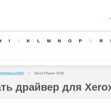
H
I
J
K
L
M
N
O
P
Q
R
ринтеры и МФУ
Xerox Phaser 3130
ать
драйвер для Xerox