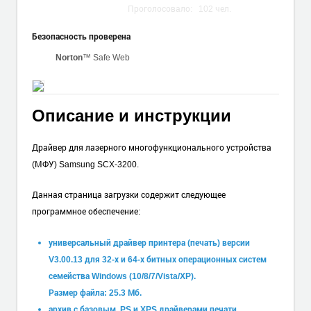
Проголосовало:
102
чел.
Безопасность проверена
Norton
™ Safe Web
Описание и инструкции
Драйвер для лазерного многофункционального устройства
(МФУ) Samsung SCX-3200.
Данная страница загрузки содержит следующее
программное обеспечение:
универсальный драйвер принтера (печать) версии
V3.00.13 для 32-х и 64-х битных операционных систем
семейства Windows (10/8/7/Vista/XP).
Размер файла: 25.3 Мб.
архив с базовым, PS и XPS драйверами печати.