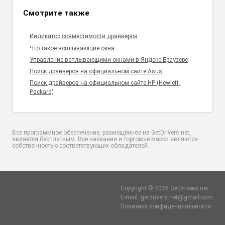
Смотрите также
Индикатор совместимости драйверов
Что такое всплывающие окна
Управление всплывающими окнами в Яндекс.Браузере
Поиск драйверов на официальном сайте Asus
Поиск драйверов на официальном сайте HP (Hewlett-
Packard)
Все программное обеспечение, размещённое на GetDrivers.net,
является бесплатным. Все названия и торговые марки являются
собственностью соответствующих обладателей.
Copyright © 2026 GetDrivers.net.
E-mail: getdrivers.net@gmail.com
Политика конфиденциальности