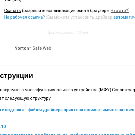
Cкачать
(разрешите всплывающие окна в браузере.
Что это?
)
Не рабочая ссылка?
(Вы можете установить драйвер
автомати
Проголосовало:
12
чел.
Norton
™ Safe Web
нструкции
нохромного многофункционального устройства (МФУ) Canon image
ет следующую структуру:
drv содержит файлы драйвера принтера совместимые с различн
.10