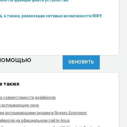
работы функции факса устройства.
, а также, реализации сетевых возможности МФУ.
 помощью
ОБНОВИТЬ
е также
р совместимости драйверов
е всплывающие окна
ие всплывающими окнами в Яндекс.Браузере
айверов на официальном сайте Asus