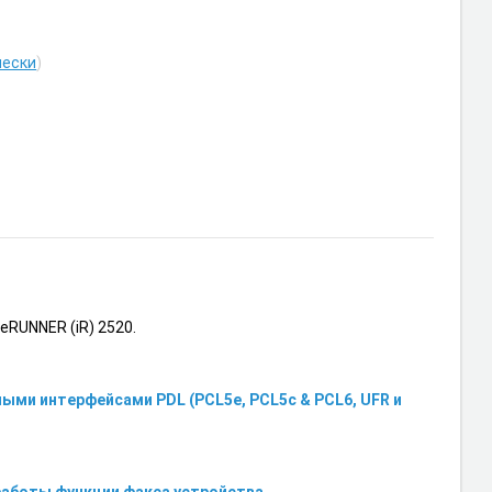
чески
)
RUNNER (iR) 2520.
ыми интерфейсами PDL (PCL5e, PCL5c & PCL6, UFR и