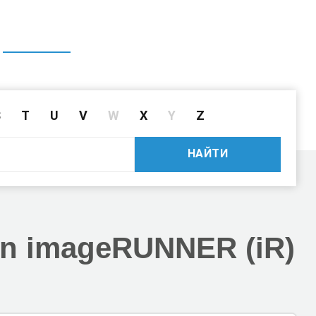
ГЛАВНАЯ
СПРАВОЧНИК
ПОИСК ДРАЙВЕРА ПО ID
S
T
U
V
W
X
Y
Z
НАЙТИ
n imageRUNNER (iR)