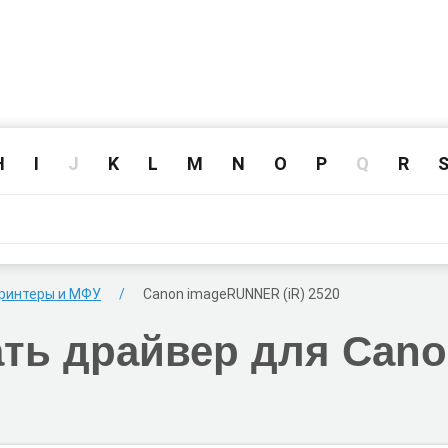
H
I
J
K
L
M
N
O
P
Q
R
ринтеры и МФУ
Canon imageRUNNER (iR) 2520
ать
драйвер для Cano