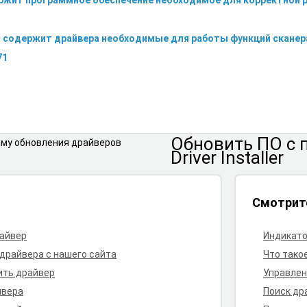
ержит программное обеспечение необходимое для корректной 
r содержит драйвера необходимые для работы функций сканера
71
Обновить ПО
с
Driver Installer
Смотрит
райвер
Индикато
 драйвера с нашего сайта
Что тако
ить драйвер
Управлен
йвера
Поиск др