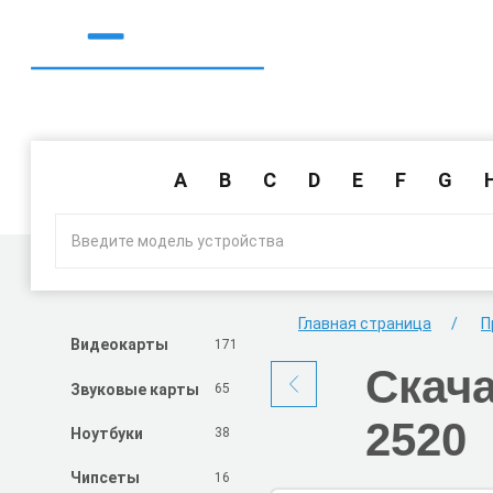
A
B
C
D
E
F
G
Главная страница
П
171
Видеокарты
Скач
65
Звуковые карты
2520
38
Ноутбуки
16
Чипсеты