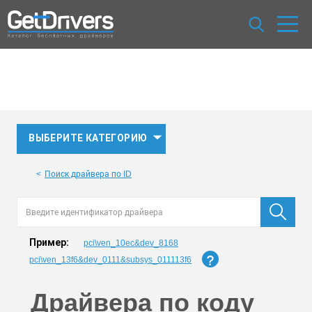
ВЫБЕРИТЕ КАТЕГОРИЮ
Поиск драйвера по ID
Пример:
pci\ven_10ec&dev_8168
pci\ven_13f6&dev_0111&subsys_011113f6
Драйвера по коду