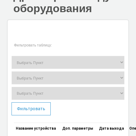
оборудования
Фильтровать таблицу:
Фильтровать
Название устройства
Доп. параметры
Дата выхода
Опе