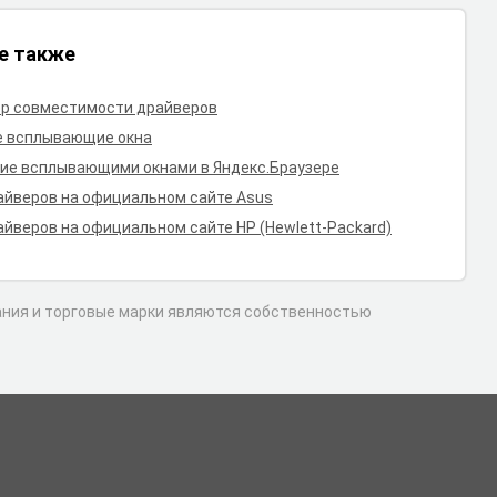
е также
р совместимости драйверов
е всплывающие окна
ие всплывающими окнами в Яндекс.Браузере
айверов на официальном сайте Asus
айверов на официальном сайте HP (Hewlett-Packard)
вания и торговые марки являются собственностью