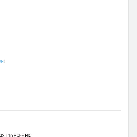
ки
)
.11n PCI-E NIC.