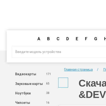
A
B
C
D
E
F
G
Главная страница
П
171
Видеокарты
Скач
65
Звуковые карты
&DEV
38
Ноутбуки
16
Чипсеты