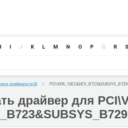
H
I
J
K
L
M
N
O
P
Q
R
оиск драйвера по ID
PCI\VEN_10EC
&DEV_B723
&SUBSYS_B729
ать
драйвер для PCI\
_B723
&SUBSYS_B729