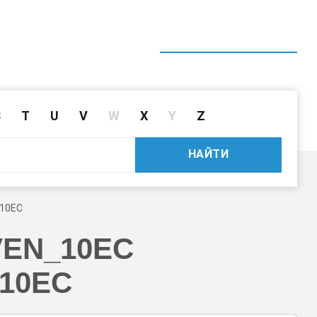
ГЛАВНАЯ
СПРАВОЧНИК
ПОИСК ДРАЙВЕРА ПО ID
S
T
U
V
W
X
Y
Z
НАЙТИ
10EC
VEN_10EC
10EC