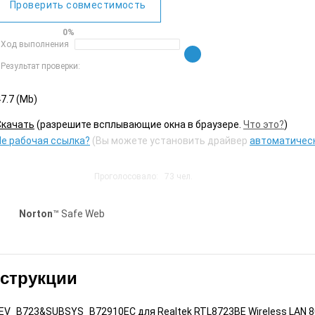
Проверить совместимость
0%
Ход выполнения
Результат проверки:
7.7 (Mb)
Cкачать
(разрешите всплывающие окна в браузере.
Что это?
)
Не рабочая ссылка?
(Вы можете установить драйвер
автоматичес
Проголосовало:
73
чел.
Norton
™ Safe Web
нструкции
V_B723&SUBSYS_B72910EC для Realtek RTL8723BE Wireless LAN 802