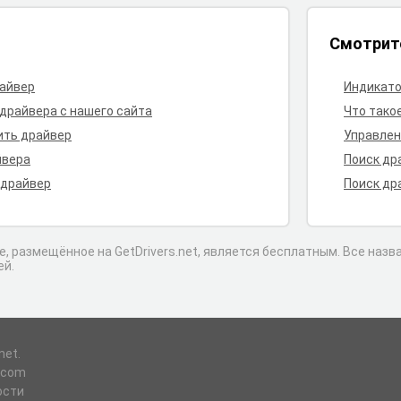
Смотрит
райвер
Индикато
 драйвера с нашего сайта
Что тако
ить драйвер
Управлен
йвера
Поиск др
 драйвер
Поиск др
, размещённое на GetDrivers.net, является бесплатным. Все наз
ей.
net.
l.com
ости