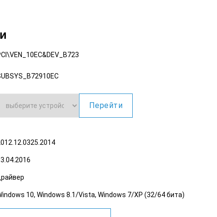
ки
PCI\VEN_10EC
&DEV_B723
SUBSYS_B72910EC
Перейти
2012.12.0325.2014
3.04.2016
драйвер
indows 10, Windows 8.1/Vista, Windows 7/XP (32/64 бита)