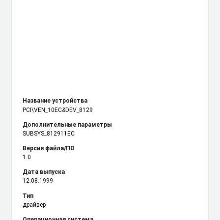
Название устройства
PCI\VEN_10EC
&DEV_8129
Дополнительные параметры
SUBSYS_812911EC
Версия файла/ПО
1.0
Дата выпуска
12.08.1999
Тип
драйвер
Операционная система