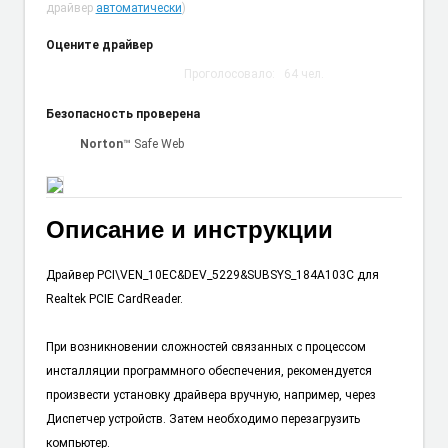
драйвер
автоматически
)
Оцените драйвер
Проголосовало:
64
чел.
Безопасность проверена
Norton
™ Safe Web
Описание и инструкции
Драйвер PCI\VEN_10EC&DEV_5229&SUBSYS_184A103C для
Realtek PCIE CardReader.
При возникновении сложностей связанных с процессом
инсталляции программного обеспечения, рекомендуется
произвести установку драйвера вручную, например, через
Диспетчер устройств. Затем необходимо перезагрузить
компьютер.