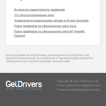
Индикатор совместимости драйверов
Что такое всплывающие окна
Управление всплывающими окнами в Яндекс.Браузере
Поиск драйверов на официальном сайте Asus
Поиск драйверов на официальном сайте HP (Hewlett-
Packard)
Все программное обеспечение, размещённое на GetDrivers.net,
является бесплатным. Все названия и торговые марки являются
собственностью соответствующих обладателей.
Copyright © 2026 GetDrivers.net.
E-mail: getdrivers.net@gmail.com
Политика конфиденциальности