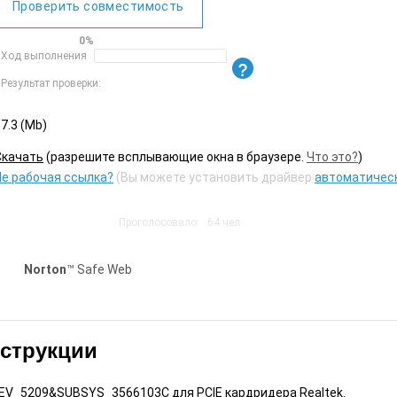
Проверить совместимость
0%
Ход выполнения
Результат проверки:
7.3 (Mb)
Cкачать
(разрешите всплывающие окна в браузере.
Что это?
)
Не рабочая ссылка?
(Вы можете установить драйвер
автоматичес
Проголосовало:
64
чел.
Norton
™ Safe Web
нструкции
V_5209&SUBSYS_3566103C для PCIE кардридера Realtek.