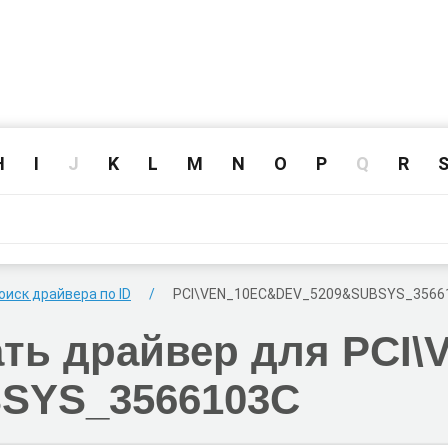
H
I
J
K
L
M
N
O
P
Q
R
оиск драйвера по ID
PCI\VEN_10EC
&DEV_5209
&SUBSYS_3566
ать
драйвер для PCI\
SYS_3566103C