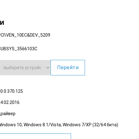
ки
PCI\VEN_10EC
&DEV_5209
SUBSYS_3566103C
Перейти
0.0.370.125
4.02.2016
драйвер
indows 10, Windows 8.1/Vista, Windows 7/XP (32/64 бита)