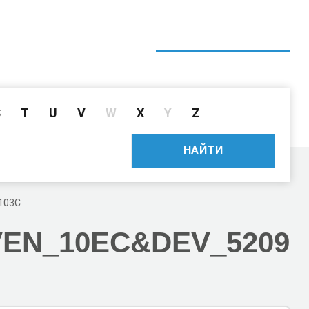
ГЛАВНАЯ
СПРАВОЧНИК
ПОИСК ДРАЙВЕРА ПО ID
S
T
U
V
W
X
Y
Z
НАЙТИ
103C
VEN_10EC
&DEV_5209