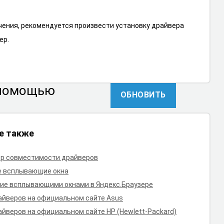
ения, рекомендуется произвести установку драйвера
ер.
 помощью
ОБНОВИТЬ
е также
р совместимости драйверов
е всплывающие окна
ие всплывающими окнами в Яндекс.Браузере
айверов на официальном сайте Asus
айверов на официальном сайте HP (Hewlett-Packard)