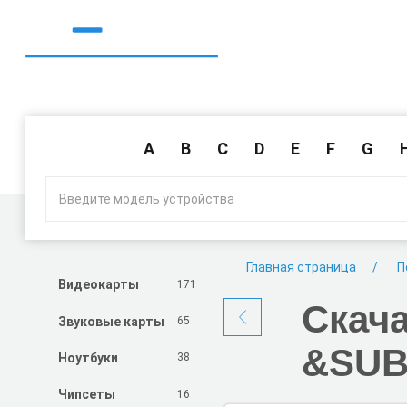
A
B
C
D
E
F
G
Главная страница
П
171
Видеокарты
Скач
65
Звуковые карты
&SUB
38
Ноутбуки
16
Чипсеты