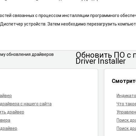
остей связанных с процессом инсталляции программного обеспеч
з Диспетчер устройств. Затем необходимо перезагрузить компьют
Обновить ПО
с
Driver Installer
Смотрит
райвер
Индикато
 драйвера с нашего сайта
Что тако
ить драйвер
Управлен
йвера
Поиск др
 драйвер
Поиск др