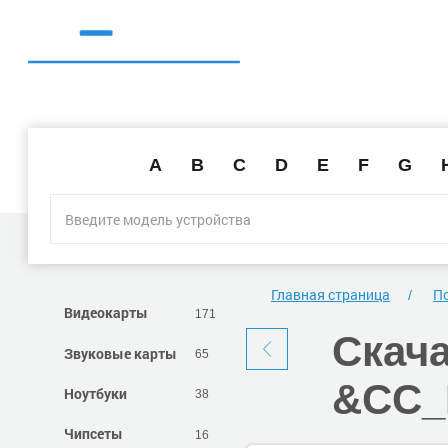
A
B
C
D
E
F
G
Главная страница
По
Видеокарты
171
Скач
Звуковые карты
65
&CC_
Ноутбуки
38
Чипсеты
16