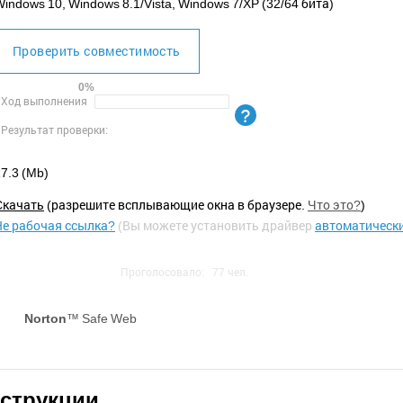
indows 10, Windows 8.1/Vista, Windows 7/XP (32/64 бита)
Проверить совместимость
0%
Ход выполнения
Результат проверки:
7.3 (Mb)
Cкачать
(разрешите всплывающие окна в браузере.
Что это?
)
Не рабочая ссылка?
(Вы можете установить драйвер
автоматическ
Проголосовало:
77
чел.
Norton
™ Safe Web
нструкции