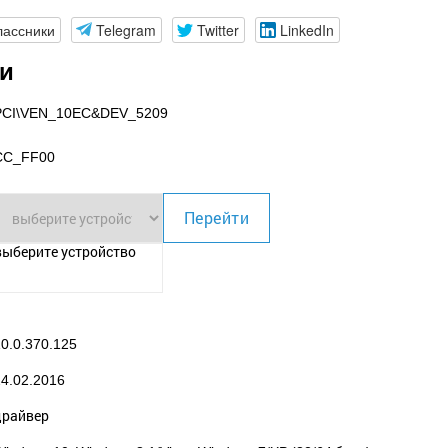
лассники
Telegram
Twitter
LinkedIn
ки
PCI\VEN_10EC
&DEV_5209
CC_FF00
Перейти
выберите устройство
0.0.370.125
24.02.2016
драйвер