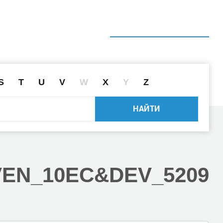
ГЛАВНАЯ
СПРАВОЧНИК
ПОИСК ДРАЙВЕРА ПО ID
S
T
U
V
W
X
Y
Z
НАЙТИ
VEN_10EC
&DEV_5209