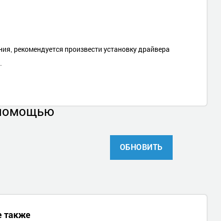
ия, рекомендуется произвести установку драйвера
.
 помощью
ОБНОВИТЬ
е также