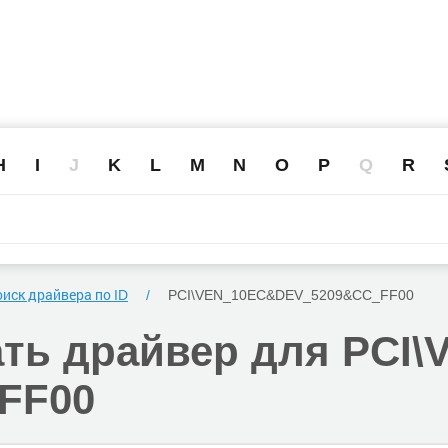
H
I
J
K
L
M
N
O
P
Q
R
иск драйвера по ID
PCI\VEN_10EC
&DEV_5209
&CC_FF00
ать
драйвер для PCI\
FF00