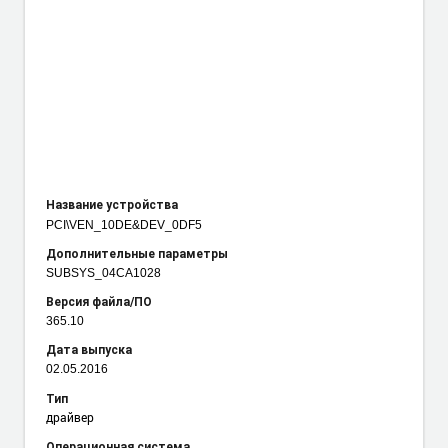
Название устройства
PCI\VEN_10DE
&DEV_0DF5
Дополнительные параметры
SUBSYS_04CA1028
Версия файла/ПО
365.10
Дата выпуска
02.05.2016
Тип
драйвер
Операционная система