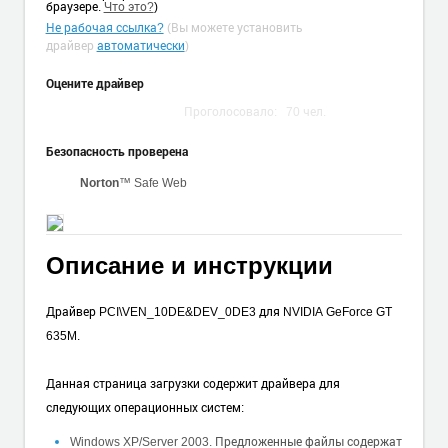
браузере.
Что это?
)
Не рабочая ссылка?
(Вы можете установить
драйвер
автоматически
)
Оцените драйвер
Проголосовало:
70
чел.
Безопасность проверена
Norton
™ Safe Web
Описание и инструкции
Драйвер PCI\VEN_10DE&DEV_0DE3 для NVIDIA GeForce GT
635M.
Данная страница загрузки содержит драйвера для
следующих операционных систем:
Windows XP/Server 2003. Предложенные файлы содержат