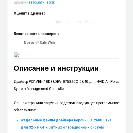
драйвер
автоматически
)
Оцените драйвер
Проголосовало:
66
чел.
Безопасность проверена
Norton
™ Safe Web
Описание и инструкции
Драйвер PCI\VEN_10DE&DEV_0753&CC_0B40 для NVIDIA nForce
System Management Controller.
Данная страница загрузки содержит следующее программное
обеспечение:
отдельные файлы драйвера версии 5.1.2600.0171
для 32-х и 64-х битных операционных систем