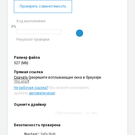
Проверить совместимость
Ход выполнения
0%
Результат проверки:
Размер файла
327 (Mb)
Прямая ссылка
Cкачать
(разрешите всплывающие окна в браузере.
Что это?
)
Не рабочая ссылка?
(Вы можете установить
драйвер
автоматически
)
Оцените драйвер
Проголосовало:
53
чел.
Безопасность проверена
Norton
™ Safe Web