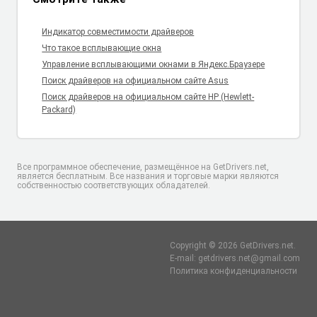
Индикатор совместимости драйверов
Что такое всплывающие окна
Управление всплывающими окнами в Яндекс.Браузере
Поиск драйверов на официальном сайте Asus
Поиск драйверов на официальном сайте HP (Hewlett-
Packard)
Все программное обеспечение, размещённое на GetDrivers.net,
является бесплатным. Все названия и торговые марки являются
собственностью соответствующих обладателей.
Copyright © 2026 GetDrivers.net.
E-mail: getdrivers.net@gmail.com
Политика конфиденциальности