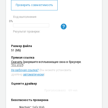
Проверить совместимость
Ход выполнения
0%
Результат проверки:
Размер файла
51 (Mb)
Прямая ссылка
Cкачать
(разрешите всплывающие окна в браузере.
Что это?
)
Не рабочая ссылка?
(Вы можете установить
драйвер
автоматически
)
Оцените драйвер
Проголосовало:
69
чел.
Безопасность проверена
Norton
™ Safe Web