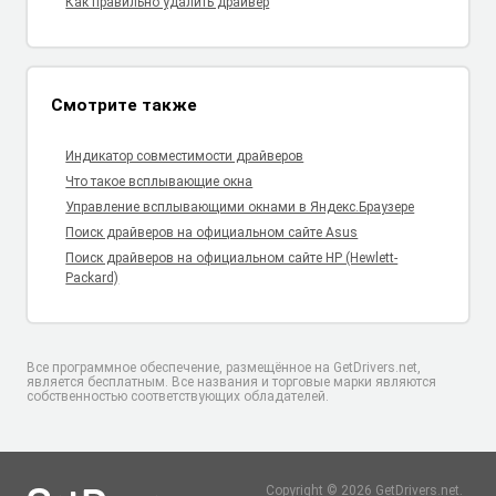
Как правильно удалить драйвер
Смотрите также
Индикатор совместимости драйверов
Что такое всплывающие окна
Управление всплывающими окнами в Яндекс.Браузере
Поиск драйверов на официальном сайте Asus
Поиск драйверов на официальном сайте HP (Hewlett-
Packard)
Все программное обеспечение, размещённое на GetDrivers.net,
является бесплатным. Все названия и торговые марки являются
собственностью соответствующих обладателей.
Copyright © 2026 GetDrivers.net.