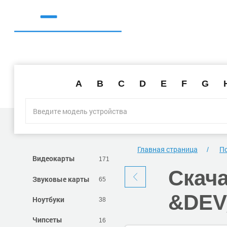
A
B
C
D
E
F
G
Главная страница
По
Видеокарты
171
Скач
Звуковые карты
65
&DEV
Ноутбуки
38
Чипсеты
16