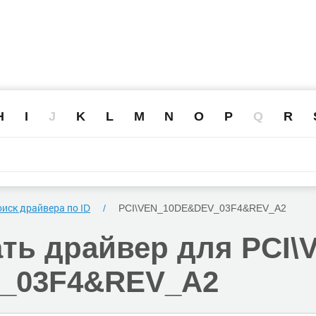
H
I
J
K
L
M
N
O
P
Q
R
иск драйвера по ID
PCI\VEN_10DE
&DEV_03F4
&REV_A2
ать
драйвер для PCI\
_03F4
&REV_A2