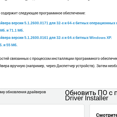
и содержит следующее программное обеспечение:
вера версии 5.1.2600.0171 для 32-х и 64-х битных операционных с
Мб. и 71.1 Мб.
вера версии 5.1.2600.0161 для 32-х и 64-х битных Windows XP.
. и 55 Мб.
остей связанных с процессом инсталляции программного обеспече
йвера вручную (например, через Диспетчер устройств). Затем нео
Обновить ПО
с
Driver Installer
Смотрит