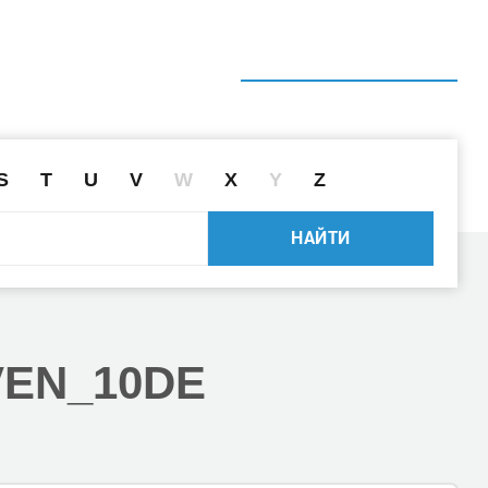
ГЛАВНАЯ
СПРАВОЧНИК
ПОИСК ДРАЙВЕРА ПО ID
S
T
U
V
W
X
Y
Z
НАЙТИ
VEN_10DE