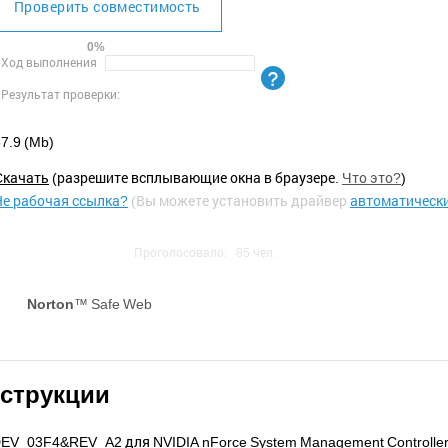
Проверить совместимость
0%
Ход выполнения
Результат проверки:
7.9 (Mb)
Cкачать
(разрешите всплывающие окна в браузере.
Что это?
)
Не рабочая ссылка?
(Вы можете установить драйвер
автоматическ
Проголосовало:
85
чел.
Norton
™ Safe Web
нструкции
V_03F4&REV_A2 для NVIDIA nForce System Management Controller