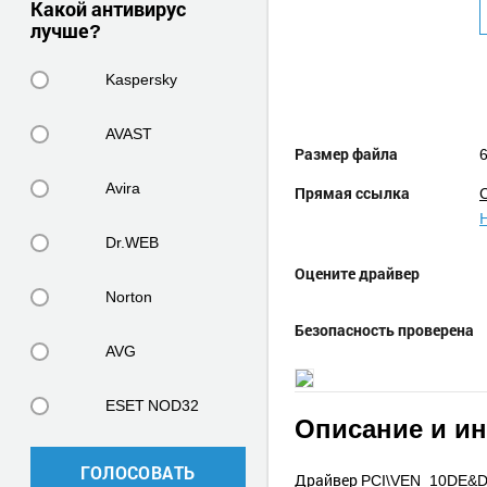
Какой антивирус
лучше?
Kaspersky
AVAST
Размер файла
6
Avira
Прямая ссылка
Dr.WEB
Оцените драйвер
Norton
Безопасность проверена
AVG
ESET NOD32
Описание и и
ГОЛОСОВАТЬ
Драйвер PCI\VEN_10DE&DE