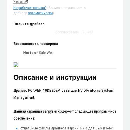
Что это?
)
Не рабочая ссылка?
(Вы можете установить
драйвер
автоматически
)
Оцените драйвер
Проголосовало:
78
чел.
Безопасность проверена
Norton
™ Safe Web
Описание и инструкции
Драйвер PCI\VEN_10DE&DEV_03EB для NVIDIA nForce System
Management.
Данная страница загрузки содержит следующее программное
обеспечение:
отдельные файлы драйвера версии 4.7.4 для 32-х и 64-х