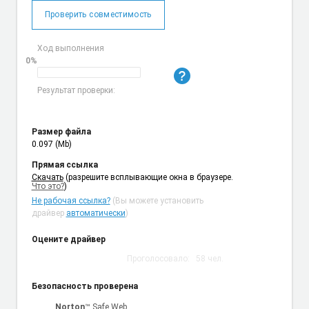
Проверить совместимость
Ход выполнения
0%
Результат проверки:
Размер файла
0.097 (Mb)
Прямая ссылка
Cкачать
(разрешите всплывающие окна в браузере.
Что это?
)
Не рабочая ссылка?
(Вы можете установить
драйвер
автоматически
)
Оцените драйвер
Проголосовало:
58
чел.
Безопасность проверена
Norton
™ Safe Web