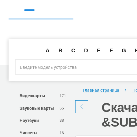
A
B
C
D
E
F
G
Главная страница
По
Видеокарты
171
Скач
Звуковые карты
65
&SUB
Ноутбуки
38
Чипсеты
16