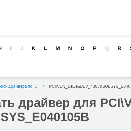
H
I
J
K
L
M
N
O
P
Q
R
иск драйвера по ID
PCI\VEN_14E4
&DEV_4358
&SUBSYS_E040
ать
драйвер для PCI\
SYS_E040105B