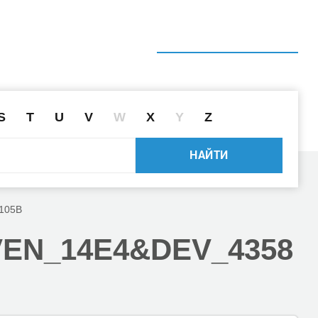
ГЛАВНАЯ
СПРАВОЧНИК
ПОИСК ДРАЙВЕРА ПО ID
S
T
U
V
W
X
Y
Z
НАЙТИ
105B
VEN_14E4
&DEV_4358