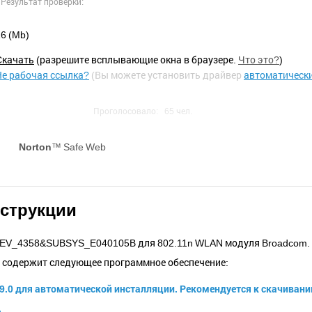
Результат проверки:
6 (Mb)
Cкачать
(разрешите всплывающие окна в браузере.
Что это?
)
Не рабочая ссылка?
(Вы можете установить драйвер
автоматическ
Проголосовало:
65
чел.
Norton
™ Safe Web
нструкции
EV_4358&SUBSYS_E040105B для 802.11n WLAN модуля Broadcom.
и содержит следующее программное обеспечение:
59.0 для автоматической инсталляции.
Рекомендуется
к скачивани
.