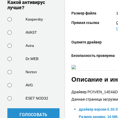
Какой антивирус
лучше?
Размер файла
1
Kaspersky
Прямая ссылка
AVAST
Оцените драйвер
Avira
Безопасность проверена
Dr.WEB
Norton
Описание и и
AVG
Драйвер PCI\VEN_14E4&D
ESET NOD32
Данная страница загрузк
драйвер версии 6.30.
ГОЛОСОВАТЬ
Размер архива: 16 Мб