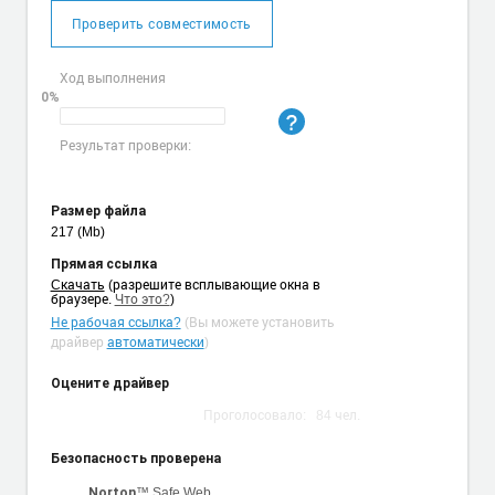
Проверить совместимость
Ход выполнения
0%
Результат проверки:
Размер файла
217 (Mb)
Прямая ссылка
Cкачать
(разрешите всплывающие окна в
браузере.
Что это?
)
Не рабочая ссылка?
(Вы можете установить
драйвер
автоматически
)
Оцените драйвер
Проголосовало:
84
чел.
Безопасность проверена
™ Safe Web
Norton