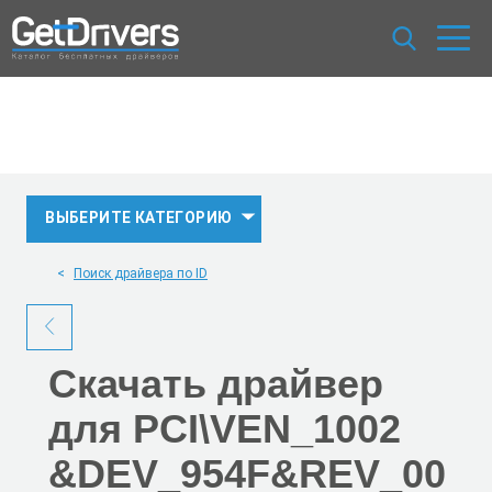
ВЫБЕРИТЕ КАТЕГОРИЮ
Поиск драйвера по ID
Скачать
драйвер
для PCI\VEN_1002
&DEV_954F
&REV_00