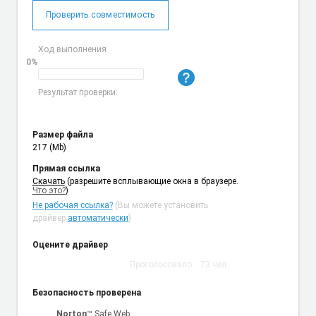
Проверить совместимость
Ход выполнения
0%
Результат проверки:
Размер файла
217 (Mb)
Прямая ссылка
Cкачать
(разрешите всплывающие окна в браузере.
Что это?
)
Не рабочая ссылка?
(Вы можете установить
драйвер
автоматически
)
Оцените драйвер
Проголосовало:
73
чел.
Безопасность проверена
Norton
™ Safe Web