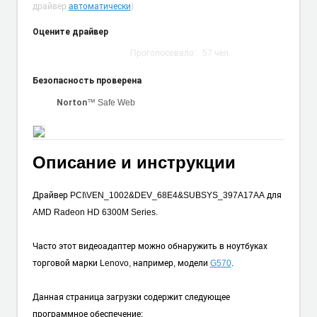
драйвер
автоматически
)
Оцените драйвер
Проголосовало:
57
чел.
Безопасность проверена
™ Safe Web
Norton
Описание и инструкции
Драйвер PCI\VEN_1002&DEV_68E4&SUBSYS_397A17AA для
AMD Radeon HD 6300M Series.
Часто этот видеоадаптер можно обнаружить в ноутбуках
торговой марки Lenovo, например, модели
G570
.
Данная страница загрузки содержит следующее
программное обеспечение: