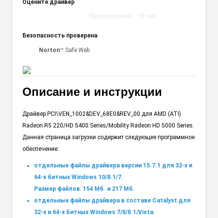
Оцените драйвер
Проголосовало:
56
чел.
Безопасность проверена
Norton
™ Safe Web
Описание и инструкции
Драйвер PCI\VEN_1002&DEV_68E0&REV_00 для AMD (ATI)
Radeon R5 220/HD 5400 Series/Mobility Radeon HD 5000 Series.
Данная страница загрузки содержит следующее программное
обеспечение:
отдельные файлы драйвера версии 15.7.1 для 32-х и
64-х битных Windows 10/8.1/7.
Размер файлов: 154 Мб. и 217 Мб.
отдельные файлы драйвера в составе Catalyst для
32-х и 64-х битных Windows 7/8/8.1/Vista.