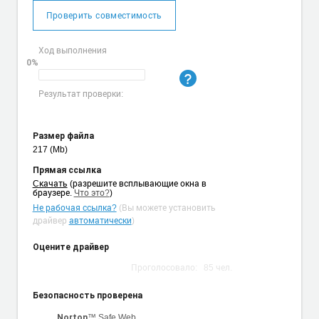
Проверить совместимость
Ход выполнения
0%
Результат проверки:
Размер файла
217 (Mb)
Прямая ссылка
Cкачать
(разрешите всплывающие окна в
браузере.
Что это?
)
Не рабочая ссылка?
(Вы можете установить
драйвер
автоматически
)
Оцените драйвер
Проголосовало:
85
чел.
Безопасность проверена
™ Safe Web
Norton