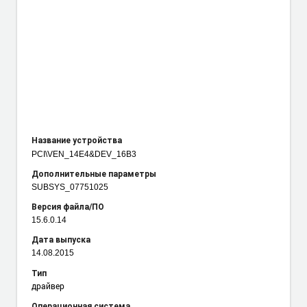
Название устройства
PCI\VEN_14E4
&DEV_16B3
Дополнительные параметры
SUBSYS_07751025
Версия файла/ПО
15.6.0.14
Дата выпуска
14.08.2015
Тип
драйвер
Операционная система