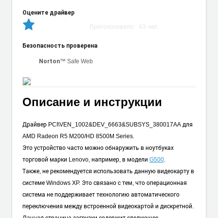
Оцените драйвер
Проголосовало:
63
чел.
Безопасность проверена
™ Safe Web
Norton
Описание и инструкции
Драйвер PCI\VEN_1002&DEV_6663&SUBSYS_380017AA для
AMD Radeon R5 M200/HD 8500M Series.
Это устройство часто можно обнаружить в ноутбуках
торговой марки Lenovo, например, в модели
G500
.
Также, не рекомендуется использовать данную видеокарту в
системе Windows XP. Это связано с тем, что операционная
система не поддерживает технологию автоматического
переключения между встроенной видеокартой и дискретной.
Данная страница загрузки содержит следующее