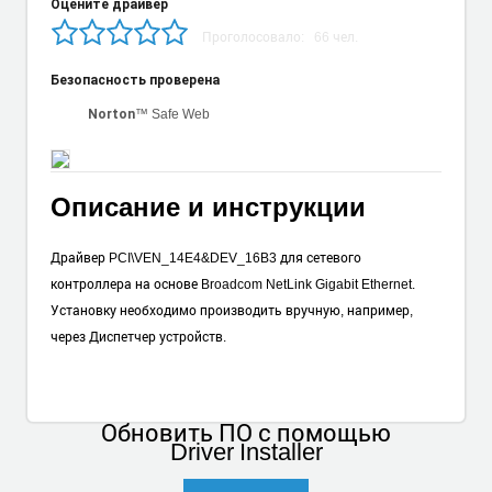
Оцените драйвер
Проголосовало:
66
чел.
Безопасность проверена
™ Safe Web
Norton
Описание и инструкции
Драйвер PCI\VEN_14E4&DEV_16B3 для сетевого
контроллера на основе Broadcom NetLink Gigabit Ethernet.
Установку необходимо производить вручную, например,
через Диспетчер устройств.
Обновить ПО
с помощью
Driver Installer