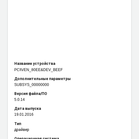
Название устройства
PCI\VEN_80EE
&DEV_BEEF
Дополнительные параметры
SUBSYS_00000000
Версия файла/ПО
5.0.14
Дата выпуска
19.01.2016
Тип
драйвер
Операционная система