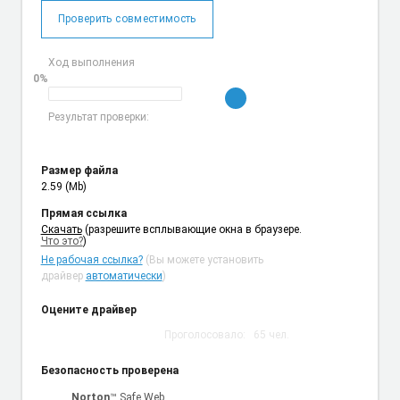
Проверить совместимость
Ход выполнения
0%
Результат проверки:
Размер файла
2.59 (Mb)
Прямая ссылка
Cкачать
(разрешите всплывающие окна в браузере.
Что это?
)
Не рабочая ссылка?
(Вы можете установить
драйвер
автоматически
)
Оцените драйвер
Проголосовало:
65
чел.
Безопасность проверена
Norton
™ Safe Web