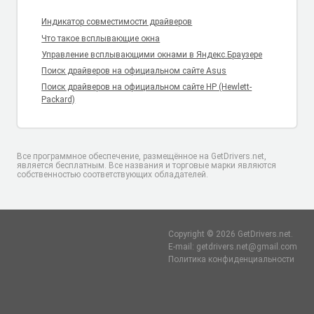
Индикатор совместимости драйверов
Что такое всплывающие окна
Управление всплывающими окнами в Яндекс.Браузере
Поиск драйверов на официальном сайте Asus
Поиск драйверов на официальном сайте HP (Hewlett-
Packard)
Все программное обеспечение, размещённое на GetDrivers.net,
является бесплатным. Все названия и торговые марки являются
собственностью соответствующих обладателей.
Copyright © 2026 GetDrivers.net.
E-mail: getdrivers.net@gmail.com
Политика конфиденциальности