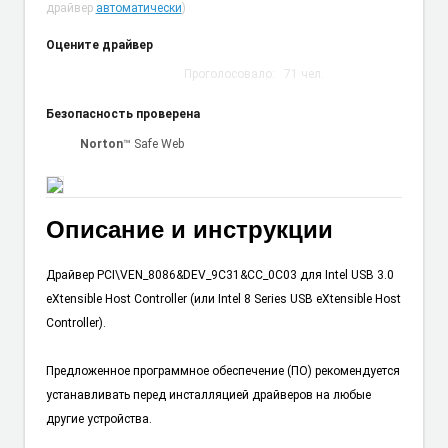
драйвер
автоматически
)
Оцените драйвер
Проголосовало:
71
чел.
Безопасность проверена
Norton
™ Safe Web
Описание и инструкции
Драйвер PCI\VEN_8086&DEV_9C31&CC_0C03 для Intel USB 3.0
eXtensible Host Controller (или Intel 8 Series USB eXtensible Host
Controller).
Предложенное программное обеспечение (ПО) рекомендуется
устанавливать перед инсталляцией драйверов на любые
другие устройства.