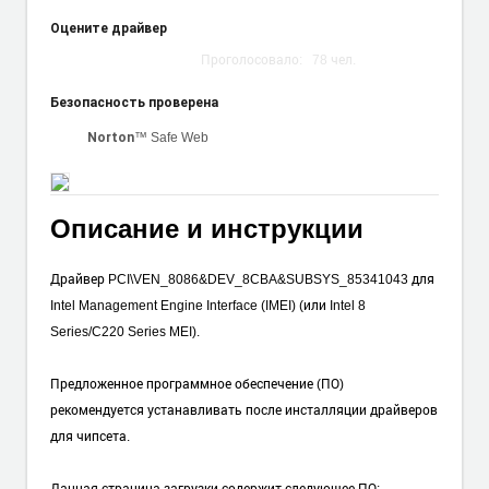
Оцените драйвер
Проголосовало:
78
чел.
Безопасность проверена
™ Safe Web
Norton
Описание и инструкции
Драйвер PCI\VEN_8086&DEV_8CBA&SUBSYS_85341043 для
Intel Management Engine Interface (IMEI) (или Intel 8
Series/C220 Series MEI).
Предложенное программное обеспечение (ПО)
рекомендуется устанавливать после инсталляции драйверов
для чипсета.
Данная страница загрузки содержит следующее ПО: