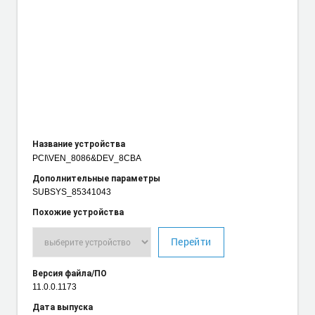
Название устройства
PCI\VEN_8086
&DEV_8CBA
Дополнительные параметры
SUBSYS_85341043
Похожие устройства
Перейти
Версия файла/ПО
11.0.0.1173
Дата выпуска