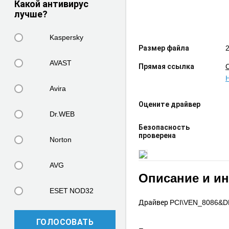
Какой антивирус
лучше?
Kaspersky
2
Размер файла
AVAST
Прямая ссылка
Avira
Оцените драйвер
Dr.WEB
Безопасность
проверена
Norton
AVG
Описание и и
ESET NOD32
Драйвер PCI\VEN_8086&DEV_
ГОЛОСОВАТЬ