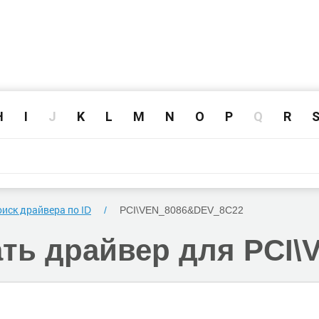
H
I
J
K
L
M
N
O
P
Q
R
иск драйвера по ID
PCI\VEN_8086
&DEV_8C22
ать
драйвер для PCI\