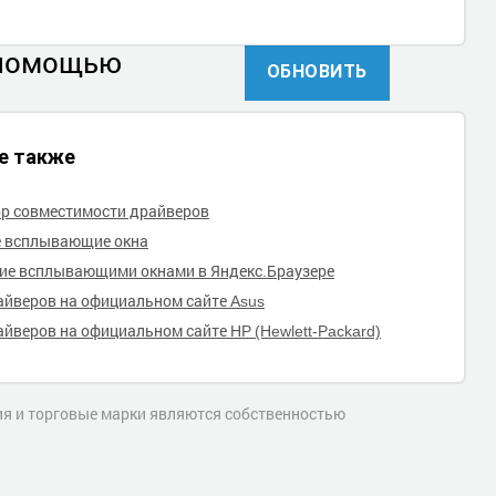
 помощью
ОБНОВИТЬ
е также
р совместимости драйверов
е всплывающие окна
ие всплывающими окнами в Яндекс.Браузере
айверов на официальном сайте Asus
айверов на официальном сайте HP (Hewlett-Packard)
ния и торговые марки являются собственностью