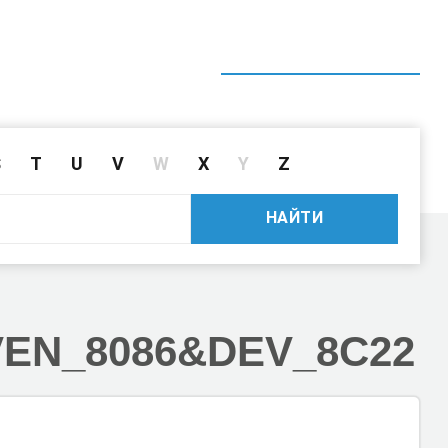
ГЛАВНАЯ
СПРАВОЧНИК
ПОИСК ДРАЙВЕРА ПО ID
S
T
U
V
W
X
Y
Z
НАЙТИ
VEN_8086
&DEV_8C22