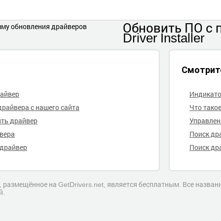
Обновить ПО
с
Driver Installer
Смотрит
райвер
Индикато
драйвера с нашего сайта
Что тако
ить драйвер
Управлен
йвера
Поиск др
 драйвер
Поиск др
 размещённое на GetDrivers.net, является бесплатным. Все назва
й.