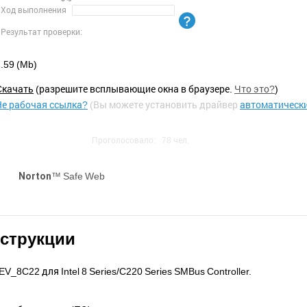
Ход выполнения
Результат проверки:
.59 (Mb)
Cкачать
(разрешите всплывающие окна в браузере.
Что это?
)
Не рабочая ссылка?
(Вы можете установить драйвер
автоматическ
Проголосовало:
78
чел.
™ Safe Web
Norton
нструкции
8C22 для Intel 8 Series/C220 Series SMBus Controller.