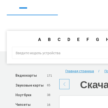
A
B
C
D
E
F
G
Главная страница
По
171
Видеокарты
Скач
65
Звуковые карты
38
Ноутбуки
16
Чипсеты