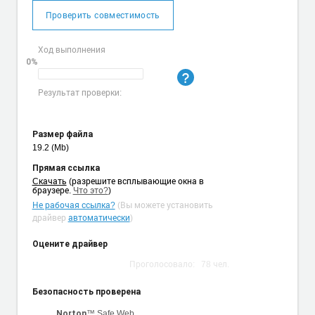
Проверить совместимость
Ход выполнения
0%
Результат проверки:
Размер файла
19.2 (Mb)
Прямая ссылка
Cкачать
(разрешите всплывающие окна в
браузере.
Что это?
)
Не рабочая ссылка?
(Вы можете установить
драйвер
автоматически
)
Оцените драйвер
Проголосовало:
78
чел.
Безопасность проверена
™ Safe Web
Norton