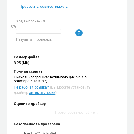
Проверить совместимость
Ход выполнения
0%
Результат проверки:
Размер файла
8.25 (Mb)
Прямая ссылка
Cкачать
(разрешите всплывающие окна в
браузере.
Что это?
)
Не рабочая ссылка?
(Вы можете установить
драйвер
автоматически
)
Оцените драйвер
Проголосовало:
68
чел.
Безопасность проверена
™ Safe Web
Norton