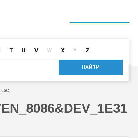
ГЛАВНАЯ
СПРАВОЧНИК
ПОИСК ДРАЙВЕРА ПО ID
S
T
U
V
W
X
Y
Z
НАЙТИ
103C
VEN_8086
&DEV_1E31