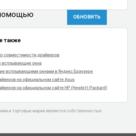
 помощью
ОБНОВИТЬ
е также
р совместимости драйверов
е всплывающие окна
ие всплывающими окнами в Яндекс.Браузере
айверов на официальном сайте Asus
айверов на официальном сайте HP (Hewlett-Packard)
вания и торговые марки являются собственностью