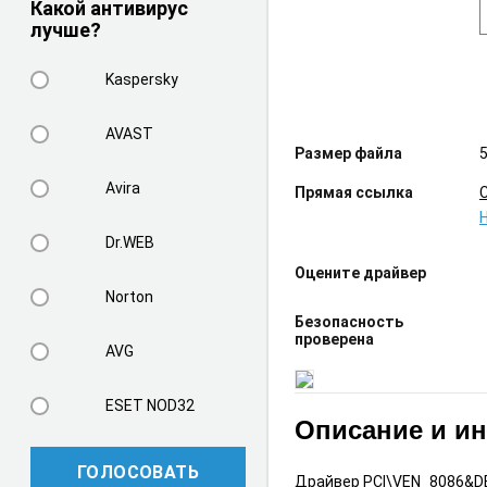
Какой антивирус
лучше?
Kaspersky
AVAST
Размер файла
5
Avira
Прямая ссылка
Dr.WEB
Оцените драйвер
Norton
Безопасность
проверена
AVG
ESET NOD32
Описание и и
ГОЛОСОВАТЬ
Драйвер PCI\VEN_8086&DEV_