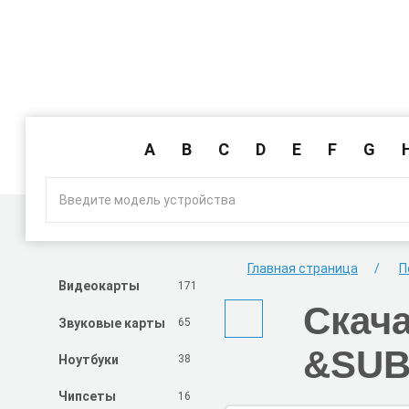
A
B
C
D
E
F
G
Главная страница
П
171
Видеокарты
Скач
65
Звуковые карты
&SUB
38
Ноутбуки
16
Чипсеты