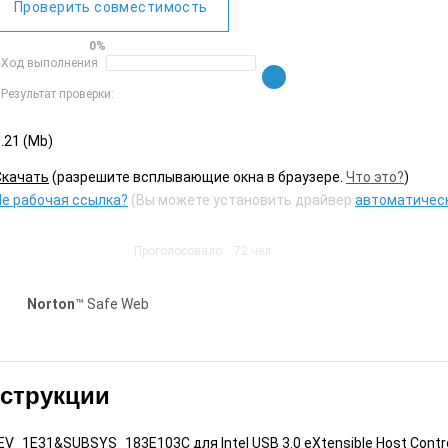
Проверить совместимость
0%
Ход выполнения
Результат проверки:
.21 (Mb)
Cкачать
(разрешите всплывающие окна в браузере.
Что это?
)
Не рабочая ссылка?
(Вы можете установить драйвер
автоматичес
Проголосовало:
72
чел.
Norton
™ Safe Web
нструкции
1E31&SUBSYS_183E103C для Intel USB 3.0 eXtensible Host Controller 