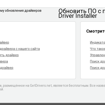
Обновить ПО
с
Driver Installer
Смотрит
райвер
Индикато
 драйвера с нашего сайта
Что тако
ить драйвер
Управлен
йвера
Поиск др
 драйвер
Поиск др
, размещённое на GetDrivers.net, является бесплатным. Все наз
ей.