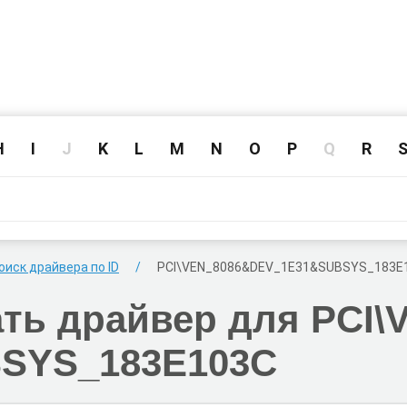
H
I
J
K
L
M
N
O
P
Q
R
оиск драйвера по ID
PCI\VEN_8086
&DEV_1E31
&SUBSYS_183E
ать
драйвер для PCI\
SYS_183E103C