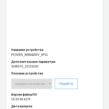
Название устройства
PCI\VEN_8086
&DEV_0F31
Дополнительные параметры
SUBSYS_2213103C
Похожие устройства
Перейти
Версия файла/ПО
15.33.39.4276
Дата выпуска