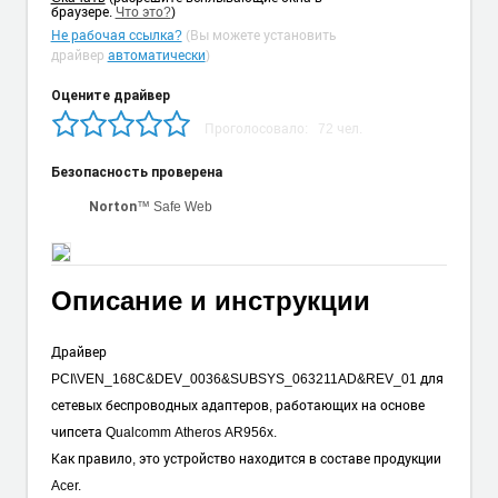
браузере.
Что это?
)
Не рабочая ссылка?
(Вы можете установить
драйвер
автоматически
)
Оцените драйвер
Проголосовало:
72
чел.
Безопасность проверена
™ Safe Web
Norton
Описание и инструкции
Драйвер
PCI\VEN_168C&DEV_0036&SUBSYS_063211AD&REV_01 для
сетевых беспроводных адаптеров, работающих на основе
чипсета Qualcomm Atheros AR956x.
Как правило, это устройство находится в составе продукции
Acer.