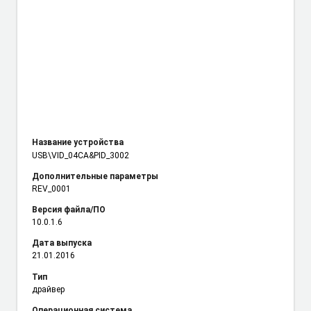
Название устройства
USB\VID_04CA
&PID_3002
Дополнительные параметры
REV_0001
Версия файла/ПО
10.0.1.6
Дата выпуска
21.01.2016
Тип
драйвер
Операционная система