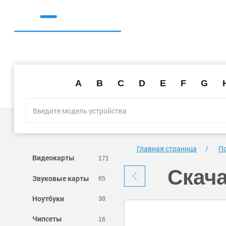
A
B
C
D
E
F
G
Главная страница
По
Видеокарты
171
Скач
Звуковые карты
65
Ноутбуки
38
Чипсеты
16