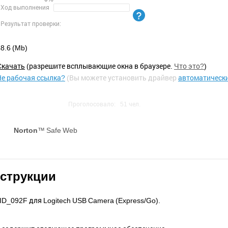
Ход выполнения
Результат проверки:
8.6 (Mb)
Cкачать
(разрешите всплывающие окна в браузере.
Что это?
)
Не рабочая ссылка?
(Вы можете установить драйвер
автоматическ
Проголосовало:
51
чел.
Norton
™ Safe Web
нструкции
_092F для Logitech USB Camera (Express/Go).