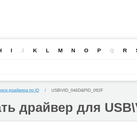
H
I
J
K
L
M
N
O
P
Q
R
иск драйвера по ID
USB\VID_046D
&PID_092F
ать
драйвер для USB\