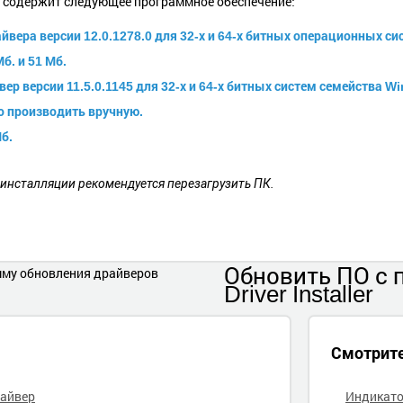
и содержит следующее программное обеспечение:
вера версии 12.0.1278.0 для 32-х и 64-х битных операционных с
б. и 51 Мб.
ер версии 11.5.0.1145 для 32-х и 64-х битных систем семейства W
о производить вручную.
б.
 инсталляции рекомендуется перезагрузить ПК.
Обновить ПО
с
Driver Installer
Смотрит
райвер
Индикато