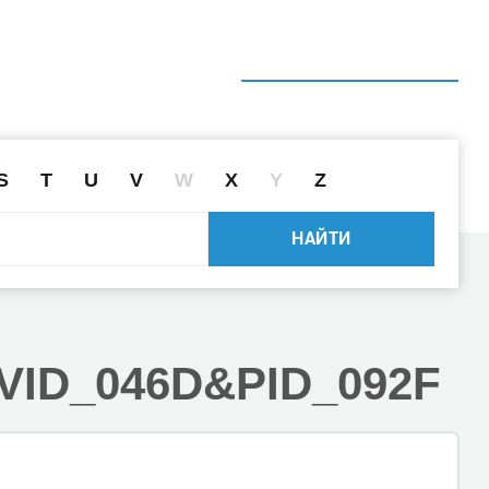
ГЛАВНАЯ
СПРАВОЧНИК
ПОИСК ДРАЙВЕРА ПО ID
S
T
U
V
W
X
Y
Z
НАЙТИ
VID_046D
&PID_092F