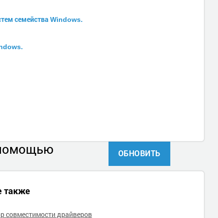
истем семейства Windows.
indows.
 помощью
ОБНОВИТЬ
е также
р совместимости драйверов