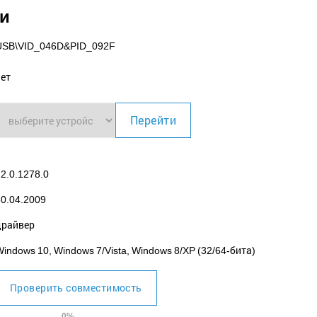
ки
USB\VID_046D
&PID_092F
нет
Перейти
2.0.1278.0
30.04.2009
драйвер
indows 10, Windows 7/Vista, Windows 8/XP (32/64-бита)
Проверить совместимость
0%