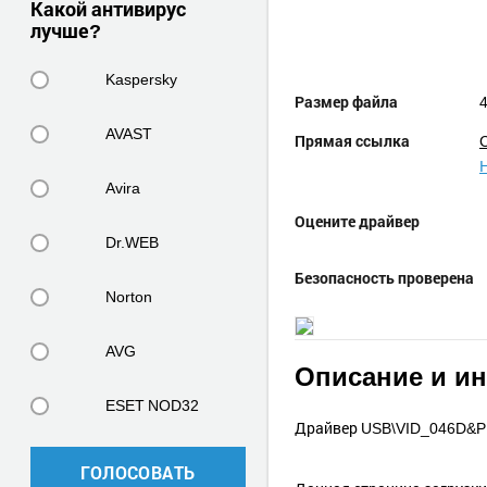
Какой антивирус
лучше?
Kaspersky
Размер файла
4
AVAST
Прямая ссылка
Avira
Оцените драйвер
Dr.WEB
Безопасность проверена
Norton
AVG
Описание и и
ESET NOD32
Драйвер USB\VID_046D&PID
ГОЛОСОВАТЬ