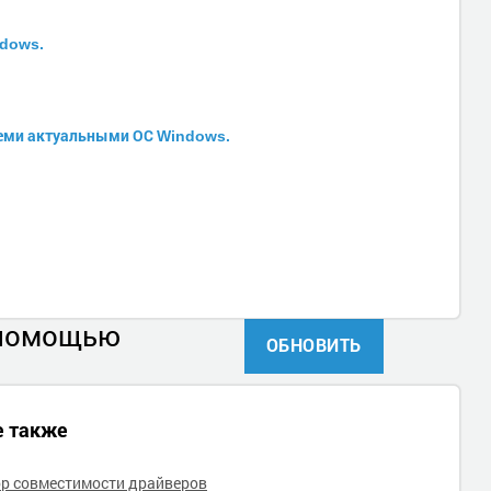
ndows.
всеми актуальными ОС Windows.
 помощью
ОБНОВИТЬ
е также
р совместимости драйверов