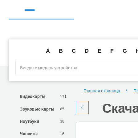
A
B
C
D
E
F
G
Главная страница
По
Видеокарты
171
Скач
Звуковые карты
65
Ноутбуки
38
Чипсеты
16