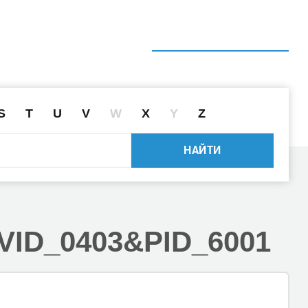
ГЛАВНАЯ
СПРАВОЧНИК
ПОИСК ДРАЙВЕРА ПО ID
S
T
U
V
W
X
Y
Z
НАЙТИ
VID_0403
&PID_6001