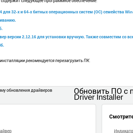
и содержит следующее программное обеспечение:
04 для 32-х и 64-х битных операционных систем (ОС) семейства Wi
чиванию
.
б.
ер версии 2.12.16 для установки вручную. Также совместим со 
б.
 инсталляции рекомендуется перезагрузить ПК.
Обновить ПО
с
Driver Installer
Смотрит
райвер
Индикато