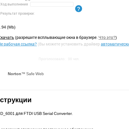
Ход выполнения
Результат проверки:
.94 (Mb)
Cкачать
(разрешите всплывающие окна в браузере.
Что это?
)
Не рабочая ссылка?
(Вы можете установить драйвер
автоматическ
Проголосовало:
98
чел.
Norton
™ Safe Web
нструкции
_6001 для FTDI USB Serial Converter.