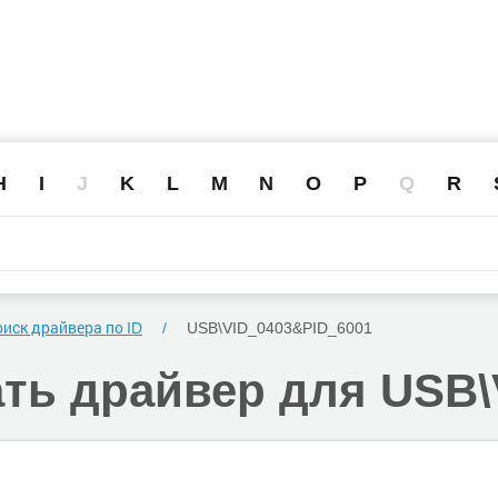
H
I
J
K
L
M
N
O
P
Q
R
иск драйвера по ID
USB\VID_0403
&PID_6001
ать
драйвер для USB\