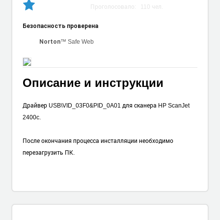
Проголосовало:
110
чел.
Безопасность проверена
™ Safe Web
Norton
Описание и инструкции
Драйвер USB\VID_03F0&PID_0A01 для сканера HP ScanJet
2400c.
После окончания процесса инсталляции необходимо
перезагрузить ПК.