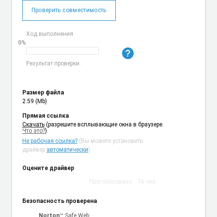
Проверить совместимость
Ход выполнения
0%
Результат проверки:
Размер файла
2.59 (Mb)
Прямая ссылка
Cкачать
(разрешите всплывающие окна в браузере.
Что это?
)
Не рабочая ссылка?
(Вы можете установить
драйвер
автоматически
)
Оцените драйвер
Проголосовало:
76
чел.
Безопасность проверена
Norton
™ Safe Web